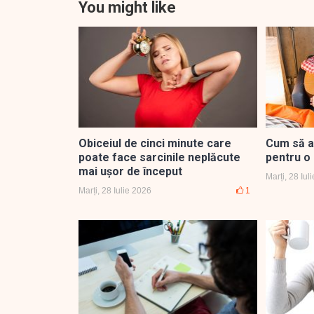
You might like
Obiceiul de cinci minute care
Cum să a
poate face sarcinile neplăcute
pentru o 
mai ușor de început
Marți, 28 Iul
Marți, 28 Iulie 2026
1