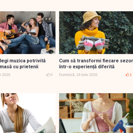
legi muzica potrivită
Cum să transformi fiecare sezo
masă cu prietenii
într-o experiență diferită
ie 2026
0
Duminică, 19 Iulie 2026
1