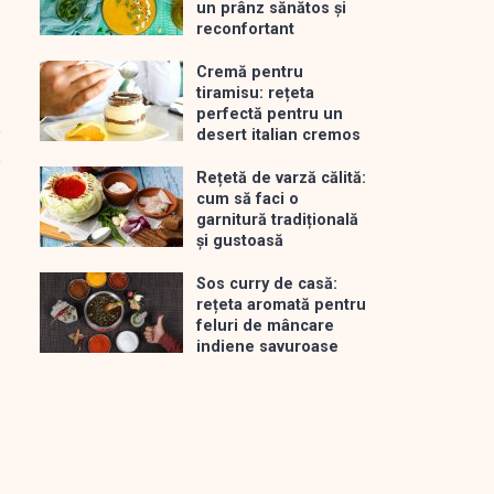
un prânz sănătos și
reconfortant
Cremă pentru
tiramisu: rețeta
perfectă pentru un
e
desert italian cremos
e
Rețetă de varză călită:
cum să faci o
garnitură tradițională
și gustoasă
Sos curry de casă:
rețeta aromată pentru
feluri de mâncare
indiene savuroase