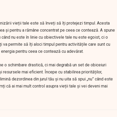
zării vieții tale este să înveți să îți protejezi timpul. Acesta
area și pentru a rămâne concentrat pe ceea ce contează. A spune
 când nu este în linie cu obiectivele tale nu este egoist, ci o
ți va permite să îți aloci timpul pentru activitățile care sunt cu
zi energia pentru ceea ce contează cu adevărat.
ne o schimbare drastică, ci mai degrabă un set de obiceiuri
i resursele mai eficient. Începe cu stabilirea priorităților,
limină dezordinea din jurul tău și nu uita să spui „nu” când este
mți că ai mai mult control asupra vieții tale și vei deveni mai