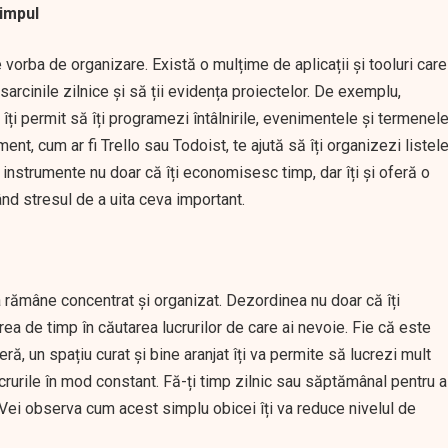
timpul
 vorba de organizare. Există o mulțime de aplicații și tooluri care
i sarcinile zilnice și să ții evidența proiectelor. De exemplu,
îți permit să îți programezi întâlnirile, evenimentele și termenel
t, cum ar fi Trello sau Todoist, te ajută să îți organizezi listel
e instrumente nu doar că îți economisesc timp, dar îți și oferă o
nd stresul de a uita ceva important.
 rămâne concentrat și organizat. Dezordinea nu doar că îți
ea de timp în căutarea lucrurilor de care ai nevoie. Fie că este
ă, un spațiu curat și bine aranjat îți va permite să lucrezi mult
ucrurile în mod constant. Fă-ți timp zilnic sau săptămânal pentru a
. Vei observa cum acest simplu obicei îți va reduce nivelul de