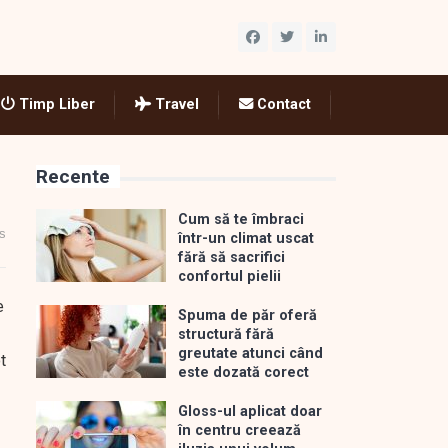
Timp Liber
Travel
Contact
Recente
Cum să te îmbraci
s
într-un climat uscat
fără să sacrifici
confortul pielii
e
Spuma de păr oferă
structură fără
greutate atunci când
t
este dozată corect
Gloss-ul aplicat doar
în centru creează