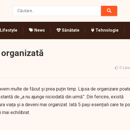
Lifestyle
News
Sănătate
Tehnologie
i organizată
0
Like
avem multe de făcut și prea puțin timp. Lipsa de organizare poat
stantă de „a nu ajunge niciodată din urmă”. Din fericire, există
ura viața și a deveni mai organizat. Iată 5 pași esențiali care te po
i mai echilibrat.