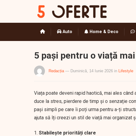
Auto
Home & Deco
5 pași pentru o viață ma
Redacția
— Duminică, 14 Iunie 2026
in
Lifestyle
Viața poate deveni rapid haotică, mai ales când 
duce la stres, pierdere de timp și o senzație con
pași simpli pe care îi poți urma pentru a-ți struct
ajuta să îți creezi un stil de viață mai organizat ș
Stabilește priorități clare