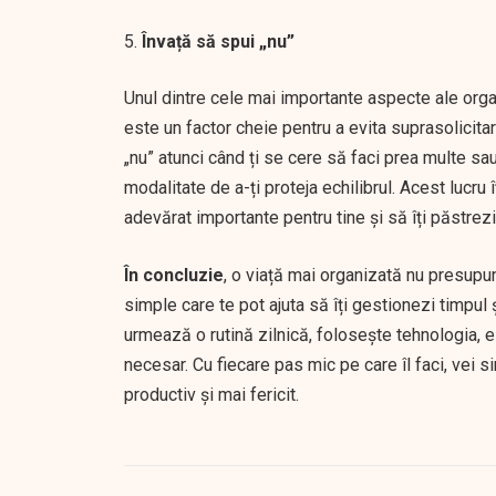
Învață să spui „nu”
Unul dintre cele mai importante aspecte ale organi
este un factor cheie pentru a evita suprasolicit
„nu” atunci când ți se cere să faci prea multe sau
modalitate de a-ți proteja echilibrul. Acest lucru î
adevărat importante pentru tine și să îți păstre
În concluzie
, o viață mai organizată nu presupu
simple care te pot ajuta să îți gestionezi timpul ș
urmează o rutină zilnică, folosește tehnologia, e
necesar. Cu fiecare pas mic pe care îl faci, vei si
productiv și mai fericit.