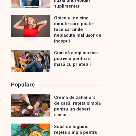
iluzia unui volum
suplimentar
Obiceiul de cinci
minute care poate
face sarcinile
neplăcute mai ușor de
început
Cum să alegi muzica
potrivită pentru o
masă cu prietenii
Populare
Cremă de zahăr ars
i
de casă: rețeta simplă
pentru un desert
clasic
Supă de legume:
rețeta simplă pentru