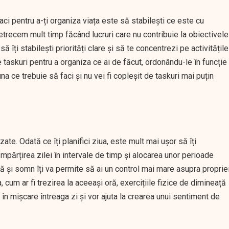
faci pentru a-ți organiza viața este să stabilești ce este cu
petrecem mult timp făcând lucruri care nu contribuie la obiectivele
îți stabilești priorități clare și să te concentrezi pe activitățile
e taskuri pentru a organiza ce ai de făcut, ordonându-le în funcție
na ce trebuie să faci și nu vei fi copleșit de taskuri mai puțin
zate. Odată ce îți planifici ziua, este mult mai ușor să îți
 Împărțirea zilei în intervale de timp și alocarea unor perioade
să și somn îți va permite să ai un control mai mare asupra proprie
, cum ar fi trezirea la aceeași oră, exercițiile fizice de dimineață
în mișcare întreaga zi și vor ajuta la crearea unui sentiment de