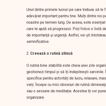
Unul dintre primele lucruri pe care trebuie să le 
adevărat important pentru tine. Mulți dintre noi 
noastre pe termen lung. De aceea, este esențial să 
care te ajută să progresezi. Poți folosi o listă d
de importanță și urgență. Astfel, vei ști întotdeau
semnificative.
Creează o rutină zilnică
O rutină bine stabilită este cheia unei zile organi
gestionezi timpul și să îți îndeplinești sarcinile.
specifice pentru activități de lucru, relaxare, ma
vieți. Începe cu mici obiceiuri de rutină dimineața
sau o sesiune de meditație. Acestea îți vor pune 
organizare.