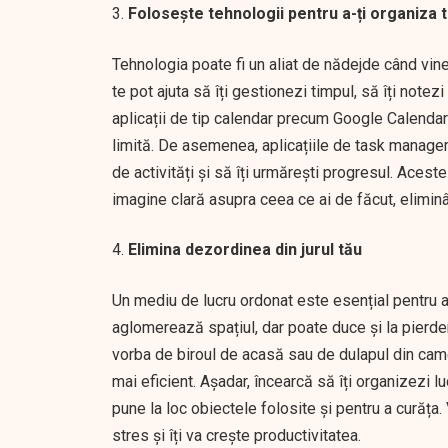
Folosește tehnologii pentru a-ți organiza 
Tehnologia poate fi un aliat de nădejde când vine
te pot ajuta să îți gestionezi timpul, să îți notez
aplicații de tip calendar precum Google Calendar 
limită. De asemenea, aplicațiile de task managemen
de activități și să îți urmărești progresul. Acest
imagine clară asupra ceea ce ai de făcut, eliminâ
Elimina dezordinea din jurul tău
Un mediu de lucru ordonat este esențial pentru a
aglomerează spațiul, dar poate duce și la pierder
vorba de biroul de acasă sau de dulapul din camer
mai eficient. Așadar, încearcă să îți organizezi l
pune la loc obiectele folosite și pentru a curăța
stres și îți va crește productivitatea.