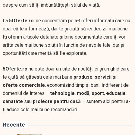
despre cum să îți îmbunătățești stilul de viață.
La
5Oferte.ro
, ne concentrăm pe a-ți oferi informații care nu
doar că te informează, dar te și ajută să iei decizii mai bune.
Îți oferim articole detaliate și bine documentate care îți vor
arăta cele mai bune soluții în funcție de nevoile tale, dar și
oportunități care merită să fie explorate.
5Oferte.ro
nu este doar un site de noutăți, ci și un ghid care
te ajută să găsești cele mai bune
produse
,
servicii
și
oferte comerciale
, economisind timp și bani. Indiferent de
domeniul de interes –
tehnologie
,
modă
,
sport
,
educație
,
sanatate
sau
proiecte pentru casă
– suntem aici pentru a-
ți aduce cele mai bune recomandări.
Recente