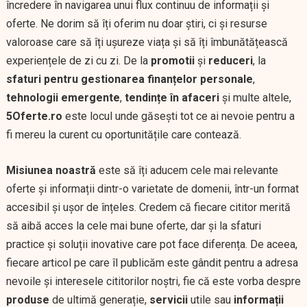
încredere în navigarea unui flux continuu de informații și
oferte. Ne dorim să îți oferim nu doar știri, ci și resurse
valoroase care să îți ușureze viața și să îți îmbunătățească
experiențele de zi cu zi. De la
promotii
și
reduceri
, la
sfaturi pentru gestionarea finanțelor personale
,
tehnologii emergente
,
tendințe în afaceri
și multe altele,
5Oferte.ro
este locul unde găsești tot ce ai nevoie pentru a
fi mereu la curent cu oportunitățile care contează.
Misiunea noastră
este să îți aducem cele mai relevante
oferte și informații dintr-o varietate de domenii, într-un format
accesibil și ușor de înțeles. Credem că fiecare cititor merită
să aibă acces la cele mai bune oferte, dar și la sfaturi
practice și soluții inovative care pot face diferența. De aceea,
fiecare articol pe care îl publicăm este gândit pentru a adresa
nevoile și interesele cititorilor noștri, fie că este vorba despre
produse
de ultimă generație,
servicii
utile sau
informații