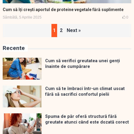
Cum să îți crești aportul de proteine vegetale fără suplimente
Sâmbătă, 5 Aprilie 2025
0
Paginație
1
2
Next »
articole
Recente
Cum să verifici greutatea unei genți
înainte de cumpărare
Cum să te îmbraci într-un climat uscat
fără să sacrifici confortul pielii
Spuma de păr oferă structură fără
greutate atunci când este dozată corect