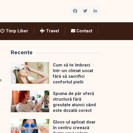
Timp Liber
Travel
Contact
Recente
Cum să te îmbraci
într-un climat uscat
fără să sacrifici
s
confortul pielii
Spuma de păr oferă
structură fără
greutate atunci când
este dozată corect
Gloss-ul aplicat doar
în centru creează