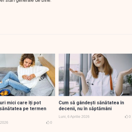
ei stări generale de bine.
uri mici care îți pot
Cum să gândești sănătatea în
sănătatea pe termen
decenii, nu în săptămâni
Luni, 6 Aprilie 2026
0
 2026
0