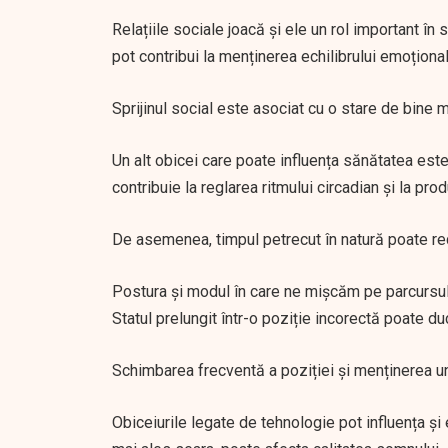
Relațiile sociale joacă și ele un rol important în 
pot contribui la menținerea echilibrului emoțional
Sprijinul social este asociat cu o stare de bine m
Un alt obicei care poate influența sănătatea este
contribuie la reglarea ritmului circadian și la pro
De asemenea, timpul petrecut în natură poate red
Postura și modul în care ne mișcăm pe parcursul z
Statul prelungit într-o poziție incorectă poate du
Schimbarea frecventă a poziției și menținerea une
Obiceiurile legate de tehnologie pot influența și