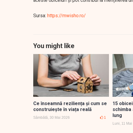
aceste obiceiuri și pot contribui la menținerea un
Sursa:
https://mwisho.ro/
You might like
Ce înseamnă reziliența și cum se
15 obicei
construiește în viața reală
schimba 
lung
Sâmbătă, 30 Mai 2026
1
Luni, 11 Mai