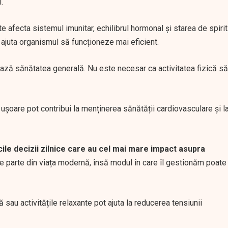
.
 afecta sistemul imunitar, echilibrul hormonal și starea de spirit
juta organismul să funcționeze mai eficient.
țează sănătatea generală. Nu este necesar ca activitatea fizică să
le ușoare pot contribui la menținerea sănătății cardiovasculare și l
cile decizii zilnice care au cel mai mare impact asupra
e parte din viața modernă, însă modul în care îl gestionăm poate
ă sau activitățile relaxante pot ajuta la reducerea tensiunii