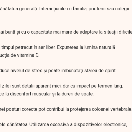
sănătatea generală. Interacțiunile cu familia, prietenii sau colegii
.
ai bună și cu o capacitate mai mare de adaptare la situații dificile
 timpul petrecut în aer liber. Expunerea la lumină naturală
ducția de vitamina D.
uce nivelul de stres și poate îmbunătăți starea de spirit.
ilei sunt detalii aparent mici, dar cu impact pe termen lung.
ce la disconfort muscular și la dureri de spate.
i posturi corecte pot contribui la protejarea coloanei vertebrale
 ele sănătatea. Utilizarea excesivă a dispozitivelor electronice,