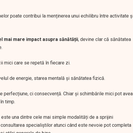
nelor poate contribui la menținerea unui echilibru între activitate ș
cel mai mare impact asupra sănătății
, devine clar că sănătatea
e.
i mici care se repetă în fiecare zi.
velul de energie, starea mentală și sănătatea fizică.
e perfecțiune, ci consecvență. Chiar și schimbările mici pot avea
în timp.
e este una dintre cele mai simple modalități de a sprijini
 consultarea specialiștilor atunci când este nevoie pot completa