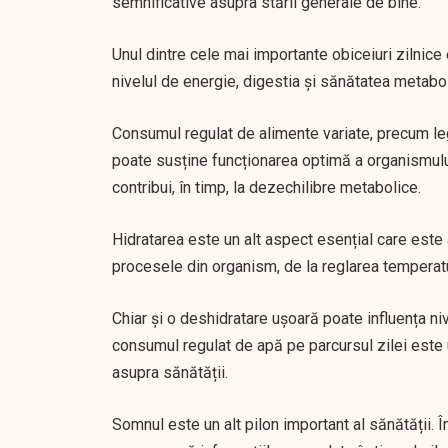
semnificative asupra stării generale de bine.
Unul dintre cele mai importante obiceiuri zilnice
nivelul de energie, digestia și sănătatea metabol
Consumul regulat de alimente variate, precum leg
poate susține funcționarea optimă a organismulu
contribui, în timp, la dezechilibre metabolice.
Hidratarea este un alt aspect esențial care est
procesele din organism, de la reglarea temperaturi
Chiar și o deshidratare ușoară poate influența ni
consumul regulat de apă pe parcursul zilei este 
asupra sănătății.
Somnul este un alt pilon important al sănătății. 