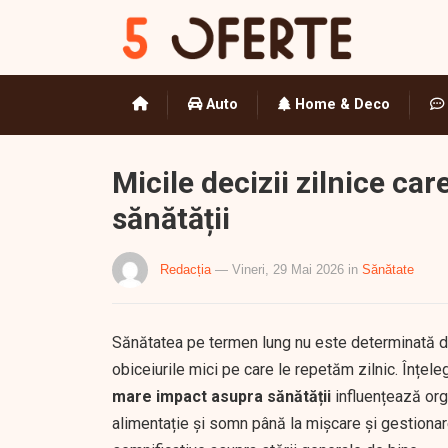
Auto
Home & Deco
Micile decizii zilnice c
sănătății
Redacția
— Vineri, 29 Mai 2026
in
Sănătate
Sănătatea pe termen lung nu este determinată do
obiceiurile mici pe care le repetăm zilnic. Înțel
mare impact asupra sănătății
influențează org
alimentație și somn până la mișcare și gestionar