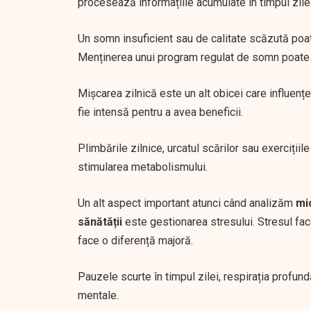
procesează informațiile acumulate în timpul zilei
Un somn insuficient sau de calitate scăzută poate
Menținerea unui program regulat de somn poate a
Mișcarea zilnică este un alt obicei care influen
fie intensă pentru a avea beneficii.
Plimbările zilnice, urcatul scărilor sau exerciții
stimularea metabolismului.
Un alt aspect important atunci când analizăm
mi
sănătății
este gestionarea stresului. Stresul fac
face o diferență majoră.
Pauzele scurte în timpul zilei, respirația profund
mentale.