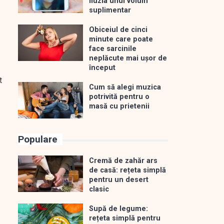
iluzia unui volum
suplimentar
Obiceiul de cinci
minute care poate
face sarcinile
neplăcute mai ușor de
început
t
Cum să alegi muzica
potrivită pentru o
masă cu prietenii
Populare
Cremă de zahăr ars
de casă: rețeta simplă
pentru un desert
clasic
Supă de legume:
rețeta simplă pentru