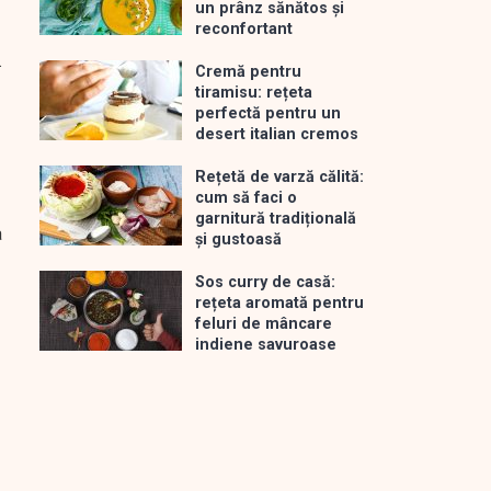
un prânz sănătos și
reconfortant
.
Cremă pentru
tiramisu: rețeta
perfectă pentru un
desert italian cremos
Rețetă de varză călită:
cum să faci o
garnitură tradițională
a
și gustoasă
Sos curry de casă:
rețeta aromată pentru
feluri de mâncare
indiene savuroase