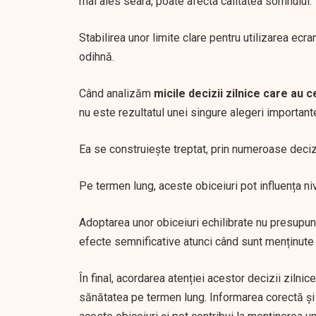
mai ales seara, poate afecta calitatea somnului.
Stabilirea unor limite clare pentru utilizarea ecra
odihnă.
Când analizăm
micile decizii zilnice care au 
nu este rezultatul unei singure alegeri important
Ea se construiește treptat, prin numeroase decizi
Pe termen lung, aceste obiceiuri pot influența ni
Adoptarea unor obiceiuri echilibrate nu presupun
efecte semnificative atunci când sunt menținute 
În final, acordarea atenției acestor decizii zilnic
sănătatea pe termen lung. Informarea corectă și