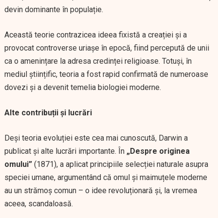
devin dominante în populație.
Această teorie contrazicea ideea fixistă a creației și a
provocat controverse uriașe în epocă, fiind percepută de unii
ca o amenințare la adresa credinței religioase. Totuși, în
mediul științific, teoria a fost rapid confirmată de numeroase
dovezi și a devenit temelia biologiei moderne.
Alte contribuții și lucrări
Deși teoria evoluției este cea mai cunoscută, Darwin a
publicat și alte lucrări importante. În
„Despre originea
omului”
(1871), a aplicat principiile selecției naturale asupra
speciei umane, argumentând că omul și maimuțele moderne
au un strămoș comun – o idee revoluționară și, la vremea
aceea, scandaloasă.