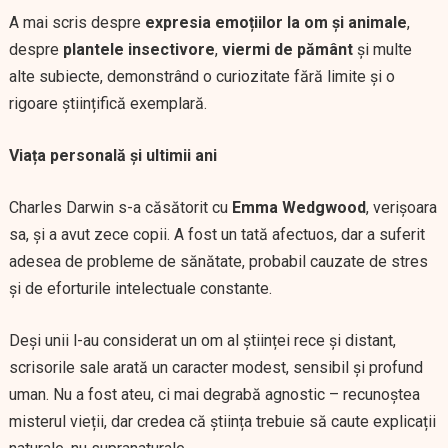
A mai scris despre
expresia emoțiilor la om și animale
,
despre
plantele insectivore
,
viermi de pământ
și multe
alte subiecte, demonstrând o curiozitate fără limite și o
rigoare științifică exemplară.
Viața personală și ultimii ani
Charles Darwin s-a căsătorit cu
Emma Wedgwood
, verișoara
sa, și a avut zece copii. A fost un tată afectuos, dar a suferit
adesea de probleme de sănătate, probabil cauzate de stres
și de eforturile intelectuale constante.
Deși unii l-au considerat un om al științei rece și distant,
scrisorile sale arată un caracter modest, sensibil și profund
uman. Nu a fost ateu, ci mai degrabă agnostic – recunoștea
misterul vieții, dar credea că știința trebuie să caute explicații