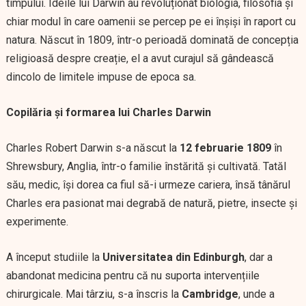
timpului. Ideile lui Darwin au revoluționat biologia, filosofia și
chiar modul în care oamenii se percep pe ei înșiși în raport cu
natura. Născut în 1809, într-o perioadă dominată de concepția
religioasă despre creație, el a avut curajul să gândească
dincolo de limitele impuse de epoca sa.
Copilăria și formarea lui Charles Darwin
Charles Robert Darwin s-a născut la
12 februarie 1809
în
Shrewsbury, Anglia, într-o familie înstărită și cultivată. Tatăl
său, medic, își dorea ca fiul să-i urmeze cariera, însă tânărul
Charles era pasionat mai degrabă de natură, pietre, insecte și
experimente.
A început studiile la
Universitatea din Edinburgh
, dar a
abandonat medicina pentru că nu suporta intervențiile
chirurgicale. Mai târziu, s-a înscris la
Cambridge
, unde a