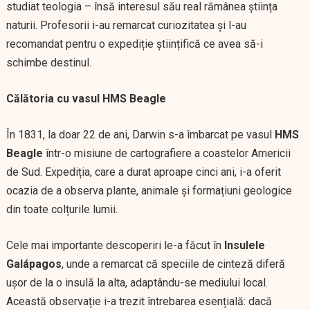
studiat teologia – însă interesul său real rămânea știința
naturii. Profesorii i-au remarcat curiozitatea și l-au
recomandat pentru o expediție științifică ce avea să-i
schimbe destinul.
Călătoria cu vasul HMS Beagle
În 1831, la doar 22 de ani, Darwin s-a îmbarcat pe vasul
HMS
Beagle
într-o misiune de cartografiere a coastelor Americii
de Sud. Expediția, care a durat aproape cinci ani, i-a oferit
ocazia de a observa plante, animale și formațiuni geologice
din toate colțurile lumii.
Cele mai importante descoperiri le-a făcut în
Insulele
Galápagos
, unde a remarcat că speciile de cinteză diferă
ușor de la o insulă la alta, adaptându-se mediului local.
Această observație i-a trezit întrebarea esențială: dacă