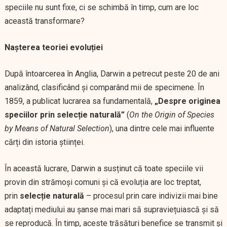
speciile nu sunt fixe, ci se schimbă în timp, cum are loc
această transformare?
Nașterea teoriei evoluției
După întoarcerea în Anglia, Darwin a petrecut peste 20 de ani
analizând, clasificând și comparând mii de specimene. În
1859, a publicat lucrarea sa fundamentală,
„Despre originea
speciilor prin selecție naturală”
(
On the Origin of Species
by Means of Natural Selection
), una dintre cele mai influente
cărți din istoria științei.
În această lucrare, Darwin a susținut că toate speciile vii
provin din strămoși comuni și că evoluția are loc treptat,
prin
selecție naturală
– procesul prin care indivizii mai bine
adaptați mediului au șanse mai mari să supraviețuiască și să
se reproducă. În timp, aceste trăsături benefice se transmit și