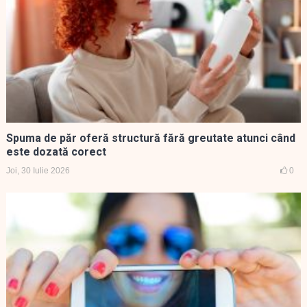
Spuma de păr oferă structură fără greutate atunci când
este dozată corect
Joi, 30 Iulie 2026
0