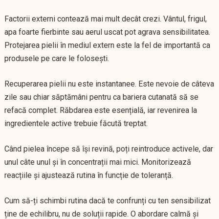
Factorii externi contează mai mult decât crezi. Vântul, frigul,
apa foarte fierbinte sau aerul uscat pot agrava sensibilitatea.
Protejarea pielii în mediul extern este la fel de importantă ca
produsele pe care le folosești.
Recuperarea pielii nu este instantanee. Este nevoie de câteva
zile sau chiar săptămâni pentru ca bariera cutanată să se
refacă complet. Răbdarea este esențială, iar revenirea la
ingredientele active trebuie făcută treptat.
Când pielea începe să își revină, poți reintroduce activele, dar
unul câte unul și în concentrații mai mici. Monitorizează
reacțiile și ajustează rutina în funcție de toleranță.
Cum să-ți schimbi rutina dacă te confrunți cu ten sensibilizat
ține de echilibru, nu de soluții rapide. O abordare calmă și