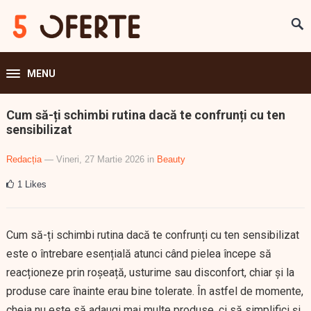
MENU
Cum să-ți schimbi rutina dacă te confrunți cu ten
sensibilizat
Redacția
— Vineri, 27 Martie 2026
in
Beauty
1
Likes
Cum să-ți schimbi rutina dacă te confrunți cu ten sensibilizat
este o întrebare esențială atunci când pielea începe să
reacționeze prin roșeață, usturime sau disconfort, chiar și la
produse care înainte erau bine tolerate. În astfel de momente,
cheia nu este să adaugi mai multe produse, ci să simplifici și