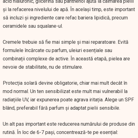
acid hialuronic, glicerină sau panthenol ajută la calmarea pielii
și la refacerea nivelului de apă. În același timp, este important
să incluzi și ingrediente care refac bariera lipidică, precum
ceramidele sau squalane-ul.
Cremele trebuie să fie mai simple și mai reparatoare. Evită
formulele încărcate cu parfum, uleiuri esențiale sau
combinații complexe de active. În această etapă, pielea are
nevoie de stabilitate, nu de stimulare.
Protecția solară devine obligatorie, chiar mai mult decât în
mod normal. Un ten sensibilizat este mult mai vulnerabil la
radiațiile UV, iar expunerea poate agrava iritația. Alege un SPF
blând, preferabil fără parfum și adaptat pielii sensibile.
Un alt pas important este reducerea numărului de produse din
rutină. În loc de 6-7 pași, concentrează-te pe esențial: