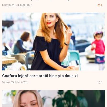
Duminică, 31 Mai 2026
1
Coafura lejeră care arată bine și a doua zi
Vineri, 29 Mai 2026
0