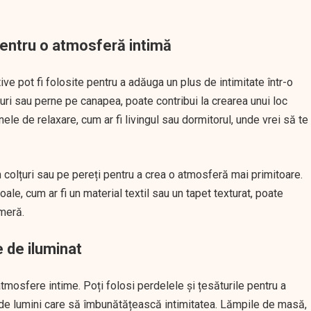
pentru o atmosferă intimă
tive pot fi folosite pentru a adăuga un plus de intimitate într-o
uri sau perne pe canapea, poate contribui la crearea unui loc
nele de relaxare, cum ar fi livingul sau dormitorul, unde vrei să te
colțuri sau pe pereți pentru a crea o atmosferă mai primitoare.
le, cum ar fi un material textil sau un tapet texturat, poate
ameră.
 de iluminat
atmosfere intime. Poți folosi perdelele și țesăturile pentru a
c de lumini care să îmbunătățească intimitatea. Lămpile de masă,