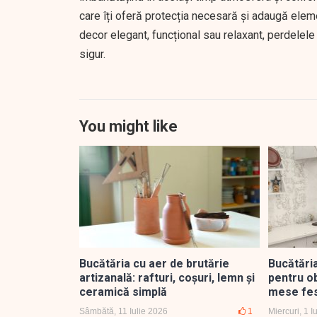
care îți oferă protecția necesară și adaugă elem
decor elegant, funcțional sau relaxant, perdelele 
sigur.
You might like
Bucătăria cu aer de brutărie
Bucătăria
artizanală: rafturi, coșuri, lemn și
pentru ob
ceramică simplă
mese fes
Sâmbătă, 11 Iulie 2026
1
Miercuri, 1 I