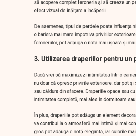
să acopere complet feroneria și să creeze un per
efect vizual de înălțare a încăperii.
De asemenea, tipul de perdele poate influența ni
o barieră mai mare împotriva privirilor exterioar
feroneriilor, pot adăuga o notă mai ușoară și mai 
3. Utilizarea draperiilor pentru un 
Dacă vrei să maximizezi intimitatea într-o camer
nu doar că opresc privirile exterioare, dar pot ș
sau căldura din afacere. Draperiile opace sau cu
intimitatea completă, mai ales în dormitoare sau 
În plus, draperiile pot adăuga un element decorati
va contribui la o atmosferă mai intimă și mai co
gros pot adăuga o notă elegantă, iar culorile mai în