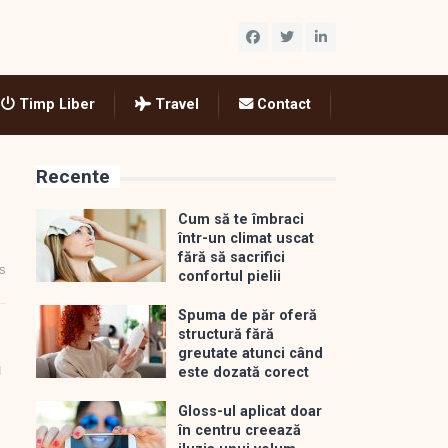
Timp Liber
Travel
Contact
Recente
Cum să te îmbraci
într-un climat uscat
fără să sacrifici
s
confortul pielii
Spuma de păr oferă
structură fără
greutate atunci când
i
este dozată corect
Gloss-ul aplicat doar
în centru creează