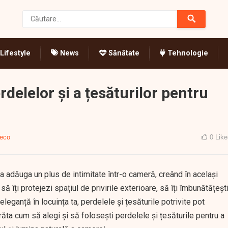
Lifestyle
News
Sănătate
Tehnologie
rdelelor și a țesăturilor pentru
eco
0
Like
 a adăuga un plus de intimitate într-o cameră, creând în același
ă îți protejezi spațiul de privirile exterioare, să îți îmbunătățeșt
leganță în locuința ta, perdelele și țesăturile potrivite pot
arăta cum să alegi și să folosești perdelele și țesăturile pentru a