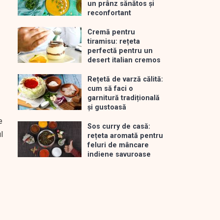
un prânz sănătos și
reconfortant
Cremă pentru
tiramisu: rețeta
perfectă pentru un
desert italian cremos
Rețetă de varză călită:
cum să faci o
garnitură tradițională
și gustoasă
e
Sos curry de casă:
l
rețeta aromată pentru
feluri de mâncare
indiene savuroase