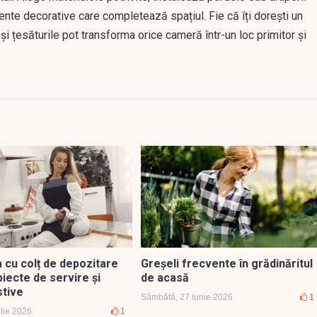
ente decorative care completează spațiul. Fie că îți dorești un
și țesăturile pot transforma orice cameră într-un loc primitor și
 cu colț de depozitare
Greșeli frecvente în grădinăritul
iecte de servire și
de acasă
tive
Sâmbătă, 27 Iunie 2026
1
ulie 2026
1