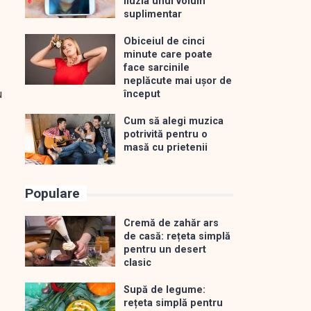
iluzia unui volum
suplimentar
Obiceiul de cinci
minute care poate
face sarcinile
neplăcute mai ușor de
u
început
Cum să alegi muzica
potrivită pentru o
masă cu prietenii
Populare
Cremă de zahăr ars
de casă: rețeta simplă
pentru un desert
clasic
Supă de legume:
rețeta simplă pentru