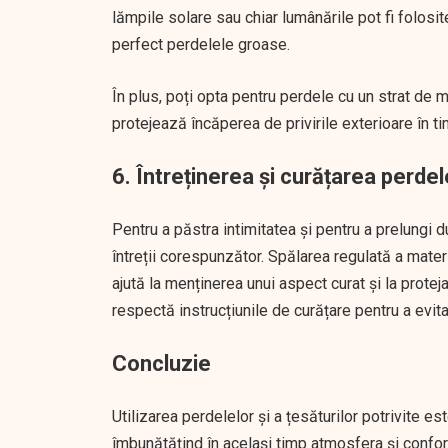
lămpile solare sau chiar lumânările pot fi folosi
perfect perdelele groase.
În plus, poți opta pentru perdele cu un strat de 
protejează încăperea de privirile exterioare în ti
6. Întreținerea și curățarea perdele
Pentru a păstra intimitatea și pentru a prelungi d
întreții corespunzător. Spălarea regulată a mater
ajută la menținerea unui aspect curat și la protej
respectă instrucțiunile de curățare pentru a evita
Concluzie
Utilizarea perdelelor și a țesăturilor potrivite es
îmbunătățind în același timp atmosfera și confort