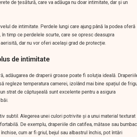
ete de țesătură, care va adăuga nu doar intimitate, dar și un
velul de intimitate. Perdele lungi care ajung până la podea oferă
e, în timp ce perdelele scurte, care se opresc deasupra
aerisită, dar nu vor oferi același grad de protecție.
plus de intimitate
ă, adăugarea de draperii groase poate fi soluția ideală. Draperiil
i să regleze temperatura camerei, izolând mai bine spațiul de frigu
 un strat de căptușeală sunt excelente pentru a asigura
băi.
v subtil. Alegerea unei culori potrivite și a unui material texturat
nfortabilă. De exemplu, draperiile din catifea, mătase sau bumbac
chise, cum ar fi griul, bejul sau albastrul închis, pot întări