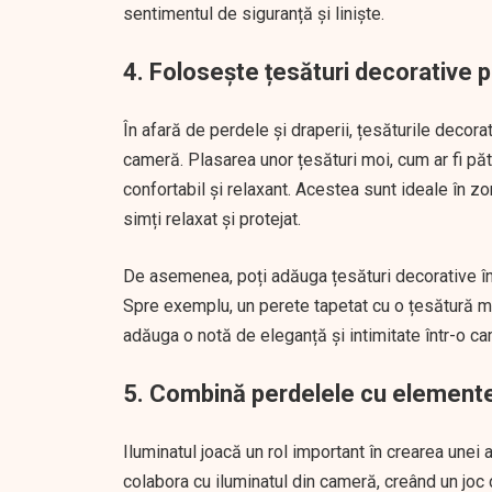
sentimentul de siguranță și liniște.
4. Folosește țesături decorative 
În afară de perdele și draperii, țesăturile decora
cameră. Plasarea unor țesături moi, cum ar fi păt
confortabil și relaxant. Acestea sunt ideale în zo
simți relaxat și protejat.
De asemenea, poți adăuga țesături decorative în 
Spre exemplu, un perete tapetat cu o țesătură moa
adăuga o notă de eleganță și intimitate într-o c
5. Combină perdelele cu elemente
Iluminatul joacă un rol important în crearea unei 
colabora cu iluminatul din cameră, creând un jo