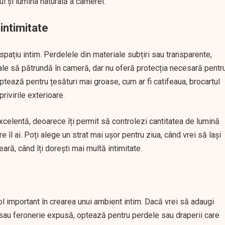
ul și lumina naturală a camerei.
 intimitate
spațiu intim. Perdelele din materiale subțiri sau transparente,
rale să pătrundă în cameră, dar nu oferă protecția necesară pentr
 optează pentru țesături mai groase, cum ar fi catifeaua, brocartul
ivirile exterioare.
celentă, deoarece îți permit să controlezi cantitatea de lumină
re îl ai. Poți alege un strat mai ușor pentru ziua, când vrei să lași
ară, când îți dorești mai multă intimitate.
rol important în crearea unui ambient intim. Dacă vrei să adaugi
 sau feronerie expusă, optează pentru perdele sau draperii care