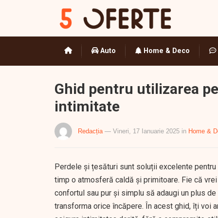
Auto
Home & Deco
Ghid pentru utilizarea pe
intimitate
Redacția
— Vineri, 17 Ianuarie 2025
in
Home & D
Perdele și țesături sunt soluții excelente pentru
timp o atmosferă caldă și primitoare. Fie că vrei s
confortul sau pur și simplu să adaugi un plus de e
transforma orice încăpere. În acest ghid, îți voi 