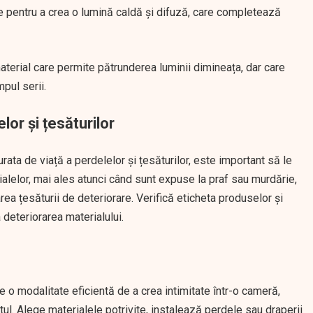
te pentru a crea o lumină caldă și difuză, care completează
material care permite pătrunderea luminii dimineața, dar care
mpul serii.
lor și țesăturilor
urata de viață a perdelelor și țesăturilor, este important să le
ialelor, mai ales atunci când sunt expuse la praf sau murdărie,
area țesăturii de deteriorare. Verifică eticheta produselor și
 deteriorarea materialului.
te o modalitate eficientă de a crea intimitate într-o cameră,
ul. Alege materialele potrivite, instalează perdele sau draperii