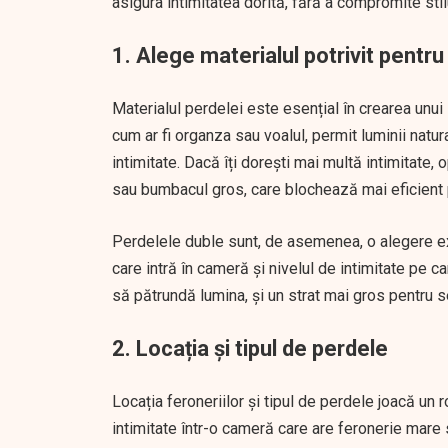
asigura intimitatea dorită, fără a compromite stil
1. Alege materialul potrivit pentru
Materialul perdelei este esențial în crearea unui 
cum ar fi organza sau voalul, permit luminii natu
intimitate. Dacă îți dorești mai multă intimitate,
sau bumbacul gros, care blochează mai eficient pr
Perdelele duble sunt, de asemenea, o alegere ex
care intră în cameră și nivelul de intimitate pe ca
să pătrundă lumina, și un strat mai gros pentru se
2. Locația și tipul de perdele
Locația feroneriilor și tipul de perdele joacă un 
intimitate într-o cameră care are feronerie mare