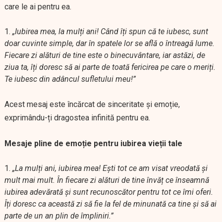
care le ai pentru ea.
„Iubirea mea, la mulți ani! Când îți spun că te iubesc, sunt
doar cuvinte simple, dar în spatele lor se află o întreagă lume.
Fiecare zi alături de tine este o binecuvântare, iar astăzi, de
ziua ta, îți doresc să ai parte de toată fericirea pe care o meriți.
Te iubesc din adâncul sufletului meu!”
Acest mesaj este încărcat de sinceritate și emoție,
exprimându-ți dragostea infinită pentru ea.
Mesaje pline de emoție pentru iubirea vieții tale
„La mulți ani, iubirea mea! Ești tot ce am visat vreodată și
mult mai mult. În fiecare zi alături de tine învăț ce înseamnă
iubirea adevărată și sunt recunoscător pentru tot ce îmi oferi.
Îți doresc ca această zi să fie la fel de minunată ca tine și să ai
parte de un an plin de împliniri.”