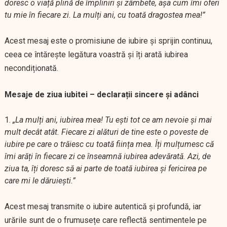
doresc o viață plină de împliniri și zâmbete, așa cum îmi oferi
tu mie în fiecare zi. La mulți ani, cu toată dragostea mea!”
Acest mesaj este o promisiune de iubire și sprijin continuu,
ceea ce întărește legătura voastră și îți arată iubirea
necondiționată.
Mesaje de ziua iubitei – declarații sincere și adânci
„La mulți ani, iubirea mea! Tu ești tot ce am nevoie și mai
mult decât atât. Fiecare zi alături de tine este o poveste de
iubire pe care o trăiesc cu toată ființa mea. Îți mulțumesc că
îmi arăți în fiecare zi ce înseamnă iubirea adevărată. Azi, de
ziua ta, îți doresc să ai parte de toată iubirea și fericirea pe
care mi le dăruiești.”
Acest mesaj transmite o iubire autentică și profundă, iar
urările sunt de o frumusețe care reflectă sentimentele pe