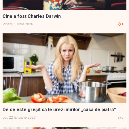
Cine a fost Charles Darwin
Vineri, 5 Iunie 2026
1
De ce este greşit să le urezi mirilor „casă de piatră”
Joi, 22 Ianuarie 2026
0