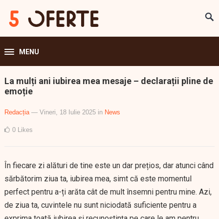
MENU
La mulți ani iubirea mea mesaje – declarații pline de
emoție
Redacția
— Vineri, 18 Iulie 2025
in
News
0
Likes
În fiecare zi alături de tine este un dar prețios, dar atunci când
sărbătorim ziua ta, iubirea mea, simt că este momentul
perfect pentru a-ți arăta cât de mult însemni pentru mine. Azi,
de ziua ta, cuvintele nu sunt niciodată suficiente pentru a
exprima toată iubirea și recunoștința pe care le am pentru