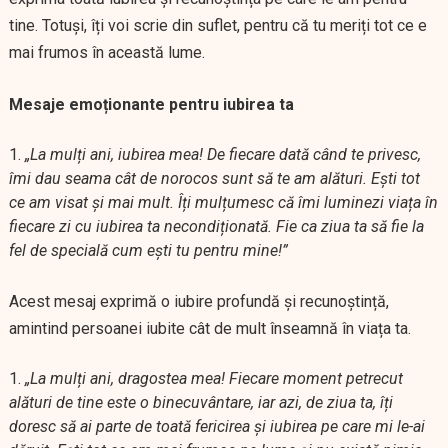
tine. Totuși, îți voi scrie din suflet, pentru că tu meriți tot ce e
mai frumos în această lume.
Mesaje emoționante pentru iubirea ta
„La mulți ani, iubirea mea! De fiecare dată când te privesc,
îmi dau seama cât de norocos sunt să te am alături. Ești tot
ce am visat și mai mult. Îți mulțumesc că îmi luminezi viața în
fiecare zi cu iubirea ta necondiționată. Fie ca ziua ta să fie la
fel de specială cum ești tu pentru mine!”
Acest mesaj exprimă o iubire profundă și recunoștință,
amintind persoanei iubite cât de mult înseamnă în viața ta.
„La mulți ani, dragostea mea! Fiecare moment petrecut
alături de tine este o binecuvântare, iar azi, de ziua ta, îți
doresc să ai parte de toată fericirea și iubirea pe care mi le-ai