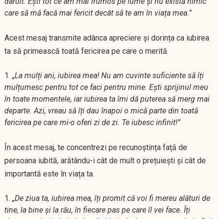
dăruit. Ești tot ce am mai frumos pe lume și nu există nimic
care să mă facă mai fericit decât să te am în viața mea.”
Acest mesaj transmite adânca apreciere și dorința ca iubirea
ta să primească toată fericirea pe care o merită.
„La mulți ani, iubirea mea! Nu am cuvinte suficiente să îți
mulțumesc pentru tot ce faci pentru mine. Ești sprijinul meu
în toate momentele, iar iubirea ta îmi dă puterea să merg mai
departe. Azi, vreau să îți dau înapoi o mică parte din toată
fericirea pe care mi-o oferi zi de zi. Te iubesc infinit!”
În acest mesaj, te concentrezi pe recunoștința față de
persoana iubită, arătându-i cât de mult o prețuiești și cât de
importantă este în viața ta.
„De ziua ta, iubirea mea, îți promit că voi fi mereu alături de
tine, la bine și la rău, în fiecare pas pe care îl vei face. Îți