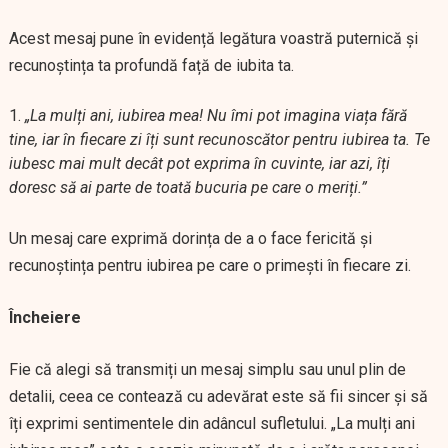
Acest mesaj pune în evidență legătura voastră puternică și
recunoștința ta profundă față de iubita ta.
„La mulți ani, iubirea mea! Nu îmi pot imagina viața fără
tine, iar în fiecare zi îți sunt recunoscător pentru iubirea ta. Te
iubesc mai mult decât pot exprima în cuvinte, iar azi, îți
doresc să ai parte de toată bucuria pe care o meriți.”
Un mesaj care exprimă dorința de a o face fericită și
recunoștința pentru iubirea pe care o primești în fiecare zi.
Încheiere
Fie că alegi să transmiți un mesaj simplu sau unul plin de
detalii, ceea ce contează cu adevărat este să fii sincer și să
îți exprimi sentimentele din adâncul sufletului. „La mulți ani