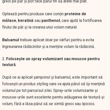
greoi pe păr și pot face părul fin să arate mai plat.
Optează pentru produse care conțin
proteine de
mătase
,
keratină
sau
panthenol
, care ajută la fortificarea
firului de păr și la crearea unui volum natural.
Balsamul
trebuie aplicat doar pe vârfuri pentru a evita
îngreunarea rădăcinilor și a menține volum la rădăcină.
Folosește un spray volumizant sau mousse pentru
textură
După ce ai aplicat șamponul și balsamul, este important să
folosești un produs styling care va ajuta părul să își mențină
volumul pe tot parcursul zilei. Spray-urile volumizante și
mousse-urile sunt excelente pentru adăugarea de textură și
volum, fără a lăsa părul să se simtă greoi sau lipicios.