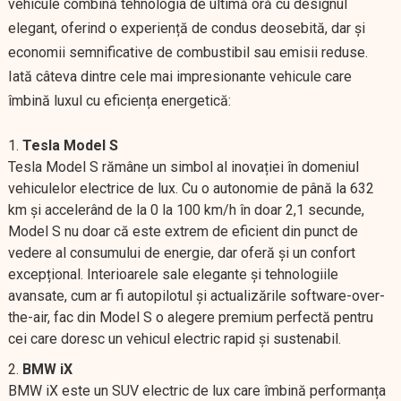
vehicule combină tehnologia de ultimă oră cu designul
elegant, oferind o experiență de condus deosebită, dar și
economii semnificative de combustibil sau emisii reduse.
Iată câteva dintre cele mai impresionante vehicule care
îmbină luxul cu eficiența energetică:
Tesla Model S
Tesla Model S rămâne un simbol al inovației în domeniul
vehiculelor electrice de lux. Cu o autonomie de până la 632
km și accelerând de la 0 la 100 km/h în doar 2,1 secunde,
Model S nu doar că este extrem de eficient din punct de
vedere al consumului de energie, dar oferă și un confort
excepțional. Interioarele sale elegante și tehnologiile
avansate, cum ar fi autopilotul și actualizările software-over-
the-air, fac din Model S o alegere premium perfectă pentru
cei care doresc un vehicul electric rapid și sustenabil.
BMW iX
BMW iX este un SUV electric de lux care îmbină performanța