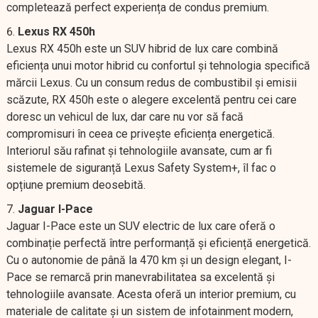
completează perfect experiența de condus premium.
Lexus RX 450h
Lexus RX 450h este un SUV hibrid de lux care combină
eficiența unui motor hibrid cu confortul și tehnologia specifică
mărcii Lexus. Cu un consum redus de combustibil și emisii
scăzute, RX 450h este o alegere excelentă pentru cei care
doresc un vehicul de lux, dar care nu vor să facă
compromisuri în ceea ce privește eficiența energetică.
Interiorul său rafinat și tehnologiile avansate, cum ar fi
sistemele de siguranță Lexus Safety System+, îl fac o
opțiune premium deosebită.
Jaguar I-Pace
Jaguar I-Pace este un SUV electric de lux care oferă o
combinație perfectă între performanță și eficiență energetică.
Cu o autonomie de până la 470 km și un design elegant, I-
Pace se remarcă prin manevrabilitatea sa excelentă și
tehnologiile avansate. Acesta oferă un interior premium, cu
materiale de calitate și un sistem de infotainment modern,