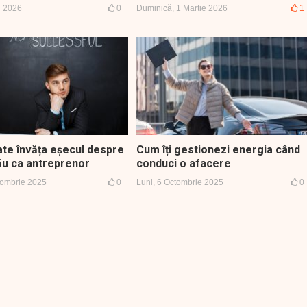
i 2026
0
Duminică, 1 Martie 2026
1
ate învăța eșecul despre
Cum îți gestionezi energia când
tău ca antreprenor
conduci o afacere
tombrie 2025
0
Luni, 6 Octombrie 2025
0