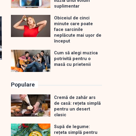
iluzia unui volum
suplimentar
Obiceiul de cinci
minute care poate
face sarcinile
neplăcute mai ușor de
început
Cum să alegi muzica
potrivită pentru o
masă cu prietenii
Populare
Cremă de zahăr ars
de casă: rețeta simplă
pentru un desert
clasic
Supă de legume:
rețeta simplă pentru