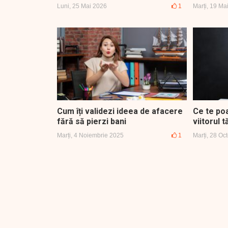
Luni, 25 Mai 2026
1
Marți, 19 Ma
Cum îți validezi ideea de afacere
Ce te po
fără să pierzi bani
viitorul 
Marți, 4 Noiembrie 2025
1
Marți, 28 Oc