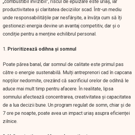
„combustibil invizibil”, riscul de epuizare este uriaș, iar
productivitatea și claritatea deciziilor scad. Într-un mediu
unde responsabilitățile par nesfârșite, a învăța cum să îți
gestionezi energia devine un avantaj competitiv, dar și o
condiție pentru a menține echilibrul personal.
Prioritizează odihna și somnul
Poate părea banal, dar somnul de calitate este primul pas
către o energie sustenabilă. Mulți antreprenori cad în capcana
nopților nedormite, crezând că sacrificiul orelor de odihnă le
aduce mai mult timp pentru afacere. În realitate, lipsa
somnului afectează concentrarea, creativitatea și capacitatea
de a lua decizii bune. Un program regulat de somn, chiar și de
7 ore pe noapte, poate avea un impact uriaș asupra eficienței
zilnice.