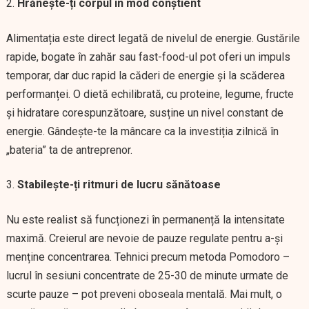
Hrănește-ți corpul în mod conștient
Alimentația este direct legată de nivelul de energie. Gustările
rapide, bogate în zahăr sau fast-food-ul pot oferi un impuls
temporar, dar duc rapid la căderi de energie și la scăderea
performanței. O dietă echilibrată, cu proteine, legume, fructe
și hidratare corespunzătoare, susține un nivel constant de
energie. Gândește-te la mâncare ca la investiția zilnică în
„bateria” ta de antreprenor.
Stabilește-ți ritmuri de lucru sănătoase
Nu este realist să funcționezi în permanență la intensitate
maximă. Creierul are nevoie de pauze regulate pentru a-și
menține concentrarea. Tehnici precum metoda Pomodoro –
lucrul în sesiuni concentrate de 25-30 de minute urmate de
scurte pauze – pot preveni oboseala mentală. Mai mult, o