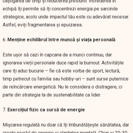
câștigarea de timp și reducerea presiunii. Încrederea în
echipă îți permite să îți concentrezi energia pe sarcinile
strategice, acolo unde impactul tău este cu adevărat necesar.
Astfel, eviți fragmentarea și epuizarea.
Menține echilibrul între muncă și viața personală
Este ușor să cazi în capcana de a munci continuu, dar
ignorarea vieții personale duce rapid la burnout. Activitățile
care îți aduc bucurie – fie că este vorba de sport, lectură,
timp petrecut cu familia sau hobby-uri – sunt surse puternice
de reîncărcare energetică. Nu le considera o distragere, ci
parte din strategia ta de sustenabilitate ca lider.
Exercițiul fizic ca sursă de energie
Mișcarea regulată nu doar că îți îmbunătățește sănătatea, dar
crește nivelul de energie și claritatea mentală. Chiar și 20-30