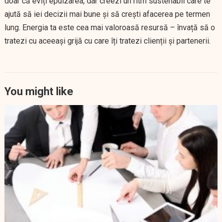
doar că eviți epuizarea, dar creezi un ritm sustenabil care te
ajută să iei decizii mai bune și să crești afacerea pe termen
lung. Energia ta este cea mai valoroasă resursă – învață să o
tratezi cu aceeași grijă cu care îți tratezi clienții și partenerii.
You might like