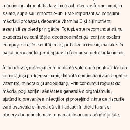
măcrișul în alimentația ta zilnică sub diverse forme: crud, în
salate, supe sau smoothie-uri. Este important să consumi
măcrișul proaspăt, deoarece vitamina C și alți nutrienți
esențiali se pierd prin gătire. Totuși, este recomandat să nu
exagerezi cu cantitățile, deoarece măcrișul conține oxalați,
compuși care, în cantități mari, pot afecta rinichii, mai ales în
cazul persoanelor predispuse la formarea pietrelor la rinichi.
În concluzie, măcrișul este o plantă valoroasă pentru întărirea
imunității și protejarea inimii, datorită conținutului său bogat în
vitamine, minerale și antioxidanți. Prin consumul regulat de
măcriș, poți sprijini sănătatea generală a organismului,
ajutând la prevenirea infecțiilor și protejând inima de riscurile
cardiovasculare. Încearcă să-l adaugi în dieta ta și vei
observa beneficiile sale remarcabile asupra sănătății tale.