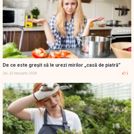
De ce este greşit să le urezi mirilor „casă de piatră”
Joi, 22 Ianuarie 2026
1