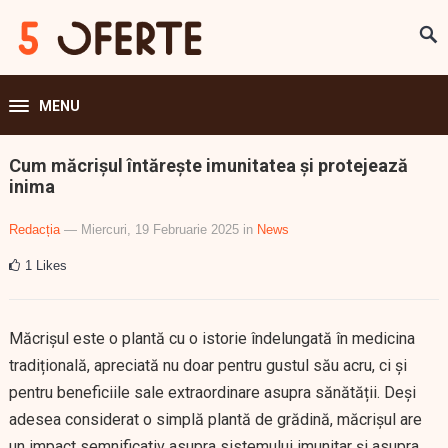
MENU
Cum măcrișul întărește imunitatea și protejează
inima
Redacția
— Miercuri, 19 Februarie 2025
in
News
1
Likes
Măcrișul este o plantă cu o istorie îndelungată în medicina
tradițională, apreciată nu doar pentru gustul său acru, ci și
pentru beneficiile sale extraordinare asupra sănătății. Deși
adesea considerat o simplă plantă de grădină, măcrișul are
un impact semnificativ asupra sistemului imunitar și asupra