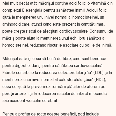
Mai mult decât atât, măcrișul conține acid folic, o vitamină din
complexul B esențială pentru sănătatea inimii. Acidul folic
ajută la menținerea unui nivel normal al homocisteinei, un
aminoacid care, atunci când este prezent în cantități mari,
poate crește riscul de afecțiuni cardiovasculare. Consumul de
măcriș poate ajuta la menținerea unui echilibru sănătos al
homocisteinei, reducând riscurile asociate cu bolile de inimă.
Măcrișul este și o sursă bună de fibre, care sunt benefice
pentru digestie, dar și pentru sănătatea cardiovasculară.
Fibrele contribuie la reducerea colesterolului „rău” (LDL) și la
menținerea unui nivel normal al colesterolului „bun” (HDL),
ceea ce ajută la prevenirea formării plăcilor de aterom pe
pereții arteriali și la reducerea riscului de infarct miocardic
sau accident vascular cerebral.
Pentru a profita de toate aceste beneficii, poți include