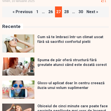
Vineri, 10 Ianuarie 2025
1
Paginație
« Previous
1
…
26
27
28
…
30
Next »
articole
Recente
Cum să te îmbraci într-un climat uscat
fără să sacrifici confortul pielii
Spuma de păr oferă structură fără
greutate atunci când este dozată corect
Gloss-ul aplicat doar în centru creează
iluzia unui volum suplimentar
Obiceiul de cinci minute care poate face
sarcinile neplăcute mai ușor de început