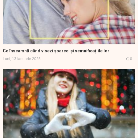
Ce înseamnă când visezi șoareci și semnificațiile lor
Luni, 13 Ianuarie 2025
0