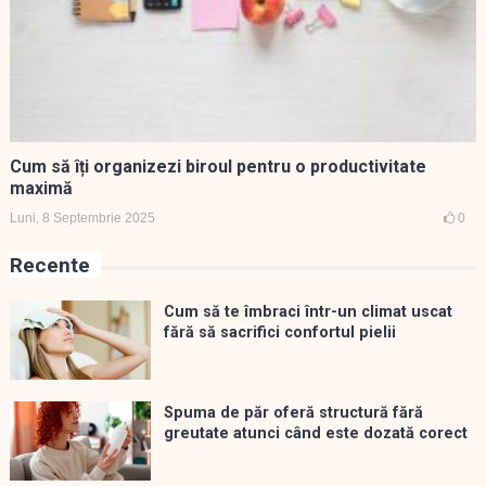
Cum să îți organizezi biroul pentru o productivitate
maximă
Luni, 8 Septembrie 2025
0
Recente
Cum să te îmbraci într-un climat uscat
fără să sacrifici confortul pielii
Spuma de păr oferă structură fără
greutate atunci când este dozată corect