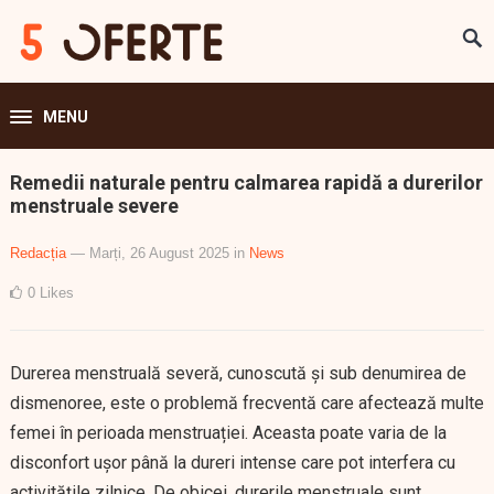
MENU
Remedii naturale pentru calmarea rapidă a durerilor
menstruale severe
Redacția
— Marți, 26 August 2025
in
News
0
Likes
Durerea menstruală severă, cunoscută și sub denumirea de
dismenoree, este o problemă frecventă care afectează multe
femei în perioada menstruației. Aceasta poate varia de la
disconfort ușor până la dureri intense care pot interfera cu
activitățile zilnice. De obicei, durerile menstruale sunt