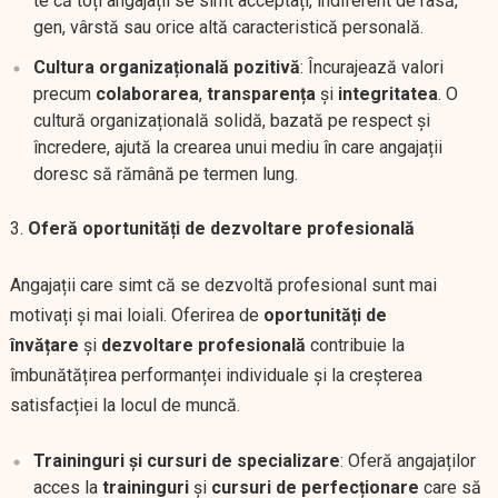
te că toți angajații se simt acceptați, indiferent de rasă,
gen, vârstă sau orice altă caracteristică personală.
Cultura organizațională pozitivă
: Încurajează valori
precum
colaborarea
,
transparența
și
integritatea
. O
cultură organizațională solidă, bazată pe respect și
încredere, ajută la crearea unui mediu în care angajații
doresc să rămână pe termen lung.
Oferă oportunități de dezvoltare profesională
Angajații care simt că se dezvoltă profesional sunt mai
motivați și mai loiali. Oferirea de
oportunități de
învățare
și
dezvoltare profesională
contribuie la
îmbunătățirea performanței individuale și la creșterea
satisfacției la locul de muncă.
Traininguri și cursuri de specializare
: Oferă angajaților
acces la
traininguri
și
cursuri de perfecționare
care să