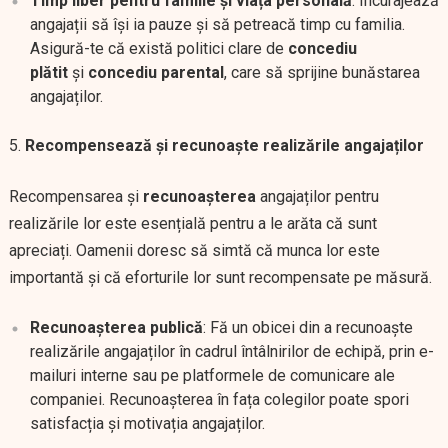
Timp liber pentru familie și viața personală
: Încurajează
angajații să își ia pauze și să petreacă timp cu familia.
Asigură-te că există politici clare de
concediu
plătit
și
concediu parental
, care să sprijine bunăstarea
angajaților.
Recompensează și recunoaște realizările angajaților
Recompensarea și
recunoașterea
angajaților pentru
realizările lor este esențială pentru a le arăta că sunt
apreciați. Oamenii doresc să simtă că munca lor este
importantă și că eforturile lor sunt recompensate pe măsură.
Recunoașterea publică
: Fă un obicei din a recunoaște
realizările angajaților în cadrul întâlnirilor de echipă, prin e-
mailuri interne sau pe platformele de comunicare ale
companiei. Recunoașterea în fața colegilor poate spori
satisfacția și motivația angajaților.