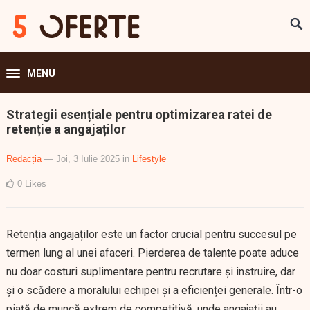
MENU
Strategii esențiale pentru optimizarea ratei de
retenție a angajaților
Redacția
— Joi, 3 Iulie 2025
in
Lifestyle
0
Likes
Retenția angajaților este un factor crucial pentru succesul pe
termen lung al unei afaceri. Pierderea de talente poate aduce
nu doar costuri suplimentare pentru recrutare și instruire, dar
și o scădere a moralului echipei și a eficienței generale. Într-o
piață de muncă extrem de competitivă, unde angajații au