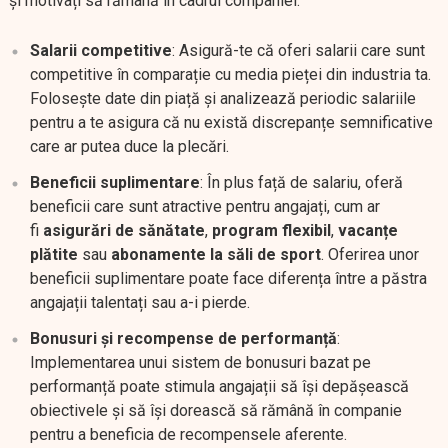
și motivați să rămână în cadrul companiei.
Salarii competitive
: Asigură-te că oferi salarii care sunt
competitive în comparație cu media pieței din industria ta.
Folosește date din piață și analizează periodic salariile
pentru a te asigura că nu există discrepanțe semnificative
care ar putea duce la plecări.
Beneficii suplimentare
: În plus față de salariu, oferă
beneficii care sunt atractive pentru angajați, cum ar
fi
asigurări de sănătate
,
program flexibil
,
vacanțe
plătite
sau
abonamente la săli de sport
. Oferirea unor
beneficii suplimentare poate face diferența între a păstra
angajații talentați sau a-i pierde.
Bonusuri și recompense de performanță
:
Implementarea unui sistem de bonusuri bazat pe
performanță poate stimula angajații să își depășească
obiectivele și să își dorească să rămână în companie
pentru a beneficia de recompensele aferente.