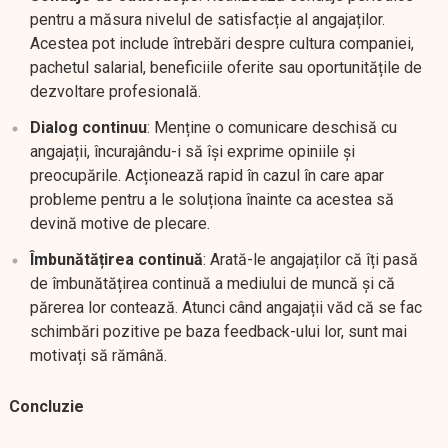
pentru a măsura nivelul de satisfacție al angajaților.
Acestea pot include întrebări despre cultura companiei,
pachetul salarial, beneficiile oferite sau oportunitățile de
dezvoltare profesională.
Dialog continuu
: Menține o comunicare deschisă cu
angajații, încurajându-i să își exprime opiniile și
preocupările. Acționează rapid în cazul în care apar
probleme pentru a le soluționa înainte ca acestea să
devină motive de plecare.
Îmbunătățirea continuă
: Arată-le angajaților că îți pasă
de îmbunătățirea continuă a mediului de muncă și că
părerea lor contează. Atunci când angajații văd că se fac
schimbări pozitive pe baza feedback-ului lor, sunt mai
motivați să rămână.
Concluzie